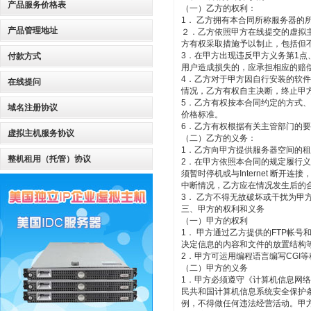
产品服务价格表
（一）乙方的权利：
1． 乙方拥有本合同所称服务器
产品管理地址
２．乙方依照甲方在线提交的虚拟
方有权采取措施予以制止，包括但
3．在甲方出现违反甲方义务第1点
付款方式
用户造成损失的，应承担相应的赔
4．乙方对于甲方因自行安装的软
在线提问
情况，乙方有权自主决断，终止甲
5．乙方有权按本合同约定的方式
域名注册协议
价格标准。
6．乙方有权根据有关主管部门的
虚拟主机服务协议
（二）乙方的义务：
1．乙方向甲方提供服务器空间的
整机租用（托管）协议
2．在甲方依照本合同的规定履行义
须暂时停机或与Internet 断
中断情况，乙方应在情况发生后的
3． 乙方不得无故破坏或干扰为
三、甲方的权利和义务
（一）甲方的权利
1． 甲方通过乙方提供的FTP帐
决定信息的内容和文件的放置结构
2．甲方可运用编程语言编写CGI
（二）甲方的义务
1．甲方必须遵守《计算机信息网
民共和国计算机信息系统安全保护
例，不得做任何违法经营活动。甲