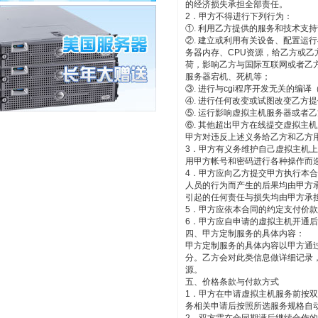
的经济损失承担全部责任。
2．甲方不得进行下列行为：
①. 利用乙方提供的服务和技术支
②. 建立或利用有关设备、配置运
务器内存、CPU资源，给乙方或
荷，影响乙方与国际互联网或者乙
服务器宕机、死机等；
③. 进行与cgi程序开发无关的编译（
④. 进行任何改变或试图改变乙方
⑤. 运行影响虚拟主机服务器或者
⑥. 其他超出甲方在线提交虚拟主
甲方对违反上述义务给乙方和乙方
3．甲方有义务维护自己虚拟主机
用甲方帐号和密码进行各种操作而
4．甲方应向乙方提交甲方执行本
人员的行为而产生的后果均由甲方
引起的任何责任与损失均由甲方承
5．甲方应依本合同的约定支付价
6．甲方应自申请的虚拟主机开通
四、甲方定制服务的具体内容：
甲方定制服务的具体内容以甲方通
分。乙方会对此类信息做详细记录
源。
五、价格条款与付款方式
1．甲方在申请虚拟主机服务前按
务相关申请后按照所选服务规格自