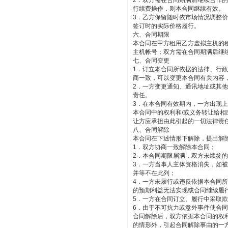
2．双方需在合同期满后继续合作
行续费操作，则本合同继续有效。
3．乙方保留随时依市场情况调整
签订时的实际价格履行。
六、合同期限
本合同在甲方租用乙方虚拟主机的
主机帐号；双方需在合同期满后继
七、合同变更
1．订立本合同所依据的法律、行
商一致，可以变更本合同有关内容
2．一方变更通知、通讯地址或其
责任。
3．在本合同有效期内，一方出现
本合同中的权利和/或义务转让给
让方应承担由此引起的一切法律责
八、合同解除
本合同在下述情形下解除，提出解
1．双方协商一致解除本合同；
2．本合同期限届满，双方未续签
3．一方当事人主体资格消失，如
并等不在此列；
4．一方未履行或违反依据本合同
的预期利益无法实现或合同继续履
5．一方在合同订立、履行中采取
6．由于不可抗力或意外事件使合
合同解除后，双方依据本合同的权
的情形外，引起合同解除事由的一