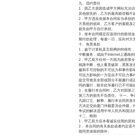
九、违约责任
1．因乙方原因造成甲方网站无法
其他损失的，乙方的最高赔偿额不
2．甲方违反依据本合同应当承担
方系统的损坏、乙方客户的索赔及
损失由甲方自行承担。
3．按本合同规定应该偿付的赔偿
期付款处理，每逾一日，应向对方支
十、免责条款
1．鉴于计算机及互联网的特殊性
中断服务，或由于Internet
2．甲乙双方任何一方因为政府禁
线路中断，他人蓄意破坏，黑客攻
服和不可控制的不可抗力和事件影
可抗力影响的一方应自不可抗力事
提交导致其全部或部分不能履行或
同的履行，除非此等履行已不可能
3．在履行本合同时，乙方对因第
第三方的损失不负责任。 十一、争
凡因订立、解释、履行本合同所发
方决定交由厦门仲裁委员会仲裁，
争议的解决适用中华人民共和国法
十二、附则
1．甲乙双方应本着诚实信用的原
2． 本合同的有关条款或者约定
致同意保留的除外。