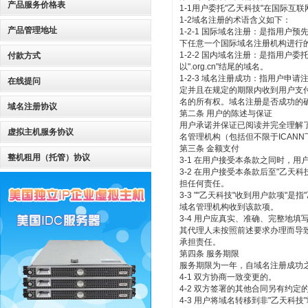
产品服务价格表
1-1用户委托"乙天科技"在国际互联
1-2域名注册的术语含义如下：
产品管理地址
1-2-1 国际域名注册：是指用户预
下任意一个国际域名注册机构进行的国际
1-2-2 国内域名注册：是指用户委托"乙
付款方式
以".org.cn"结尾的域名。
1-2-3 域名注册成功：指用户
在线提问
定并且在规定的期限内收到用户支
名的所有权。域名注册是否成功的
域名注册协议
第二条 用户的陈述与保证
用户承诺并保证已阅读并完全理解
虚拟主机服务协议
名管理机构（包括但不限于ICAN
第三条 金额支付
整机租用（托管）协议
3-1 在用户接受本条款之同时，用
3-2 在用户接受本条款后至"乙天
担任何责任。
3-3 ""乙天科技"收到用户款项
域名管理机构收到该款项。
3-4 用户应真实、准确、完整地
其代理人未按照前述要求办理而导
承担责任。
第四条 服务期限
服务期限为一年，自域名注册成功
4-1 双方协商一致变更的。
4-2 双方签署的其他合同另有约定
4-3 用户将域名转移到非"乙天科