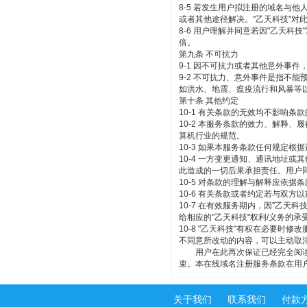
8-5 若发生用户拟注册的域名与
或者其他途径解决。"乙天科技"对
8-6 用户理解并同意若因"乙天科
倍。
第九条 不可抗力
9-1 因不可抗力或者其他意外事
9-2 不可抗力、意外事件是指不
如洪水、地震、瘟疫流行和风暴等
第十条 其他约定
10-1 有关条款的无效均不影响
10-2 本服务条款的效力、解释
算机行业的规范。
10-3 如果本服务条款任何规定
10-4 一方变更通知、通讯地址
此造成的一切后果承担责任。用户同
10-5 对条款的理解与解释应依
10-6 有关条款或者约定若与双
10-7 在有效服务期内，因"乙天
给相应的"乙天科技"权利/义务的承
10-8 "乙天科技"有权在必要时
不同意所改动的内容，可以主动取
用户在此再次保证已经完全阅读并
束。本在线域名注册服务条款在用户
关于我们
联系我们
付款