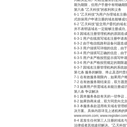
判断决定用户对赠送服务的使用行
期为期限，但用户手册中有明确期
第六条 "乙天科技"的权利和义务
6-1 "乙天科技"为用户办理域
式担保用户申请注册的域名能够成
6-2 "乙天科技"提交用户委托
并不表明该域名一定能够注册成功
6-3 因域名注册管理机构的原因造
6-3-1 用户在线填写域名注册申
6-3-2 由于电信线路和设备问题
6-3-3 用户须填写详细的信息
6-3-4 用户须填写正确的信息，
6-3-5 用户未严格按照提示填
6-3-6 用户未严格按照规定的期
6-3-7 因域名注册管理机构的系
第七条 服务的解除、终止及违约责
7-1 在有效服务期限内，如果用户
7-2 在有效服务期结束后，双方
7-3 如果用户所需域名未能注册成
第八条 争议解决
8-1 因本服务条款有关的一切争
8-2 如果协商未成，双方同意向
8-3 本服务条款适用有关域名管理机构
决方案。具体内容详见上述机构的网站www.icann.
www.enom.com; www.register.com
8-4 若发生任何第三人注册的域
法律或者其他途径解决。"乙天科技