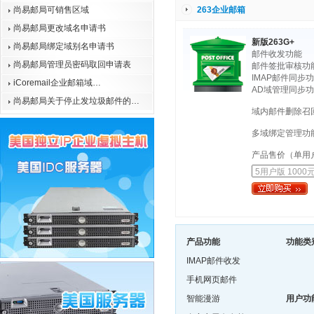
尚易邮局可销售区域
263企业邮箱
尚易邮局更改域名申请书
新版263G+
尚易邮局绑定域别名申请书
邮件收发功能
尚易邮局管理员密码取回申请表
邮件签批审核功
IMAP邮件同步
iCoremail企业邮箱域…
AD域管理同步
尚易邮局关于停止发垃圾邮件的…
域内邮件删除召
多域绑定管理功
产品售价（单用
产品功能
功能类
IMAP邮件收发
手机网页邮件
智能漫游
用户功