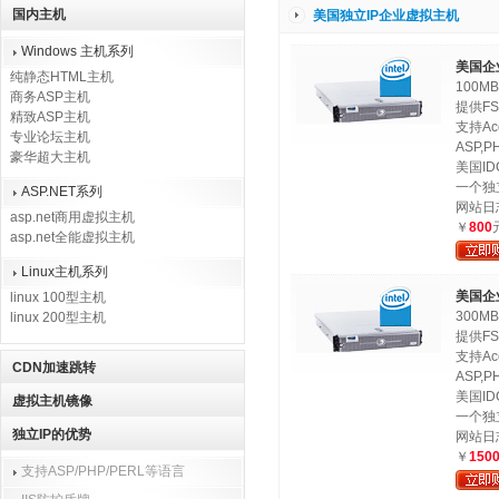
国内主机
美国独立IP企业虚拟主机
Windows 主机系列
美国企业
纯静态HTML主机
100M
商务ASP主机
提供FS
精致ASP主机
支持Ac
专业论坛主机
ASP,PH
豪华超大主机
美国I
一个独
ASP.NET系列
网站日
asp.net商用虚拟主机
￥
800
asp.net全能虚拟主机
Linux主机系列
美国企业
linux 100型主机
300M
linux 200型主机
提供FS
支持Ac
CDN加速跳转
ASP,PH
美国I
虚拟主机镜像
一个独
独立IP的优势
网站日
￥
150
支持ASP/PHP/PERL等语言