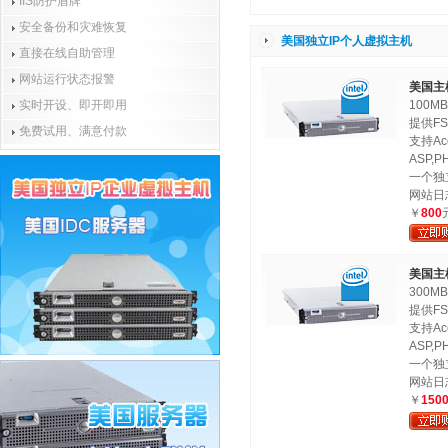
IIS防护盾牌
安全备份和灾难恢复
美国独立IP个人虚拟主机
直接在线自助管理
网站运行状态报警
美国主
100M
实时开设、即开即用
提供FS
免费试用、满意付款
支持Ac
ASP,PH
一个独
网站日
￥
800
美国主
300M
提供FS
支持Ac
ASP,PH
一个独
网站日
￥
150