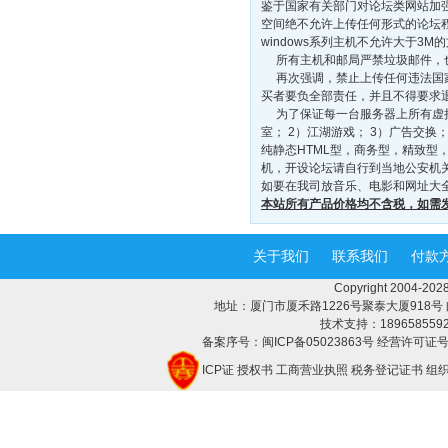
鉴于国家有关部门对论坛类网站加强
空间绝不允许上传任何形式的论坛
windows系列主机不允许大于3M
所有主机和邮局严禁垃圾邮件，也
再次强调，禁止上传任何违法国家
买者要负全部责任，并且不得要求
为了保证每一台服务器上所有虚拟
室； 2）江湖游戏； 3）广告交换
纯静态HTML型，商务型，精致型，
机，开设论坛请自行到当地公安机
如要在我司放音乐、电影和网址大全
本站所有产品价格均不含税，如需
关于我们
联系我们
付款
Copyright 2004-
地址：厦门市厦禾路1226号聚泰大厦918号 邮编：3
技术支持：18965855928 
备案序号：闽ICP备05023863号 经营许可证号：
ICP证
授权书
工商营业执照
税务登记证书
组